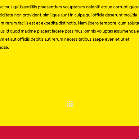
ucimus qui blanditiis praesentium voluptatum deleniti atque corrupti quos
ditate non provident, similique sunt in culpa qui officia deserunt mollitia
m rerum facilis est et expedita distinctio. Nam libero tempore, cum soluta
inus id quod maxime placeat facere possimus, omnis voluptas assumenda e
et aut officiis debitis aut rerum necessitatibus saepe eveniet ut et
ndae.