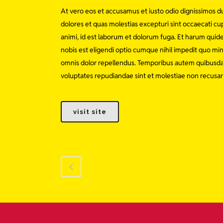
At vero eos et accusamus et iusto odio dignissimos d
dolores et quas molestias excepturi sint occaecati cupi
animi, id est laborum et dolorum fuga. Et harum quide
nobis est eligendi optio cumque nihil impedit quo m
omnis dolor repellendus. Temporibus autem quibusdam 
voluptates repudiandae sint et molestiae non recusa
visit site