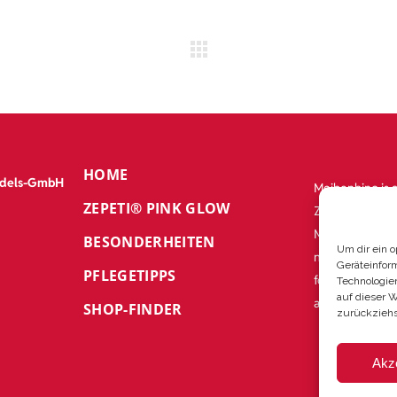
HOME
ndels-GmbH
Meibenbino is 
ZEPETI® PINK GLOW
Zepeti Rose® is
Meilland Intern
BESONDERHEITEN
Um dir ein 
not contractual
Geräteinfor
PFLEGETIPPS
for informatio
Technologie
auf dieser 
according to cl
SHOP-FINDER
zurückziehs
Akz