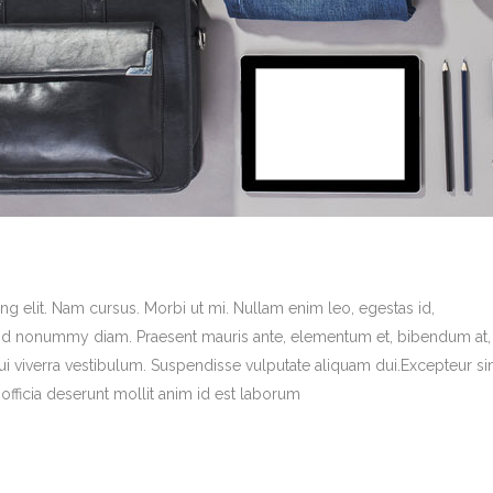
g elit. Nam cursus. Morbi ut mi. Nullam enim leo, egestas id,
end nonummy diam. Praesent mauris ante, elementum et, bibendum at,
dui viverra vestibulum. Suspendisse vulputate aliquam dui.Excepteur si
officia deserunt mollit anim id est laborum