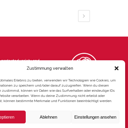
a protected variety and
 a registered trademark of
Zustimmung verwalten
ational. This document is
optimales Erlebnis zu bieten, verwenden wir Technologien wie Cookies, um
. Characteristics are given
mationen zu speichern und/oder darauf zuzugreifen. Wenn du diesen
n only and may change
n zustimmst, können wir Daten wie das Surfverhalten oder eindeutige IDs
Website verarbeiten. Wenn du deine Zustimmung nicht erteilst oder
imatic/crop conditions.
t, können bestimmte Merkmale und Funktionen beeinträchtigt werden.
eptieren
Ablehnen
Einstellungen ansehen